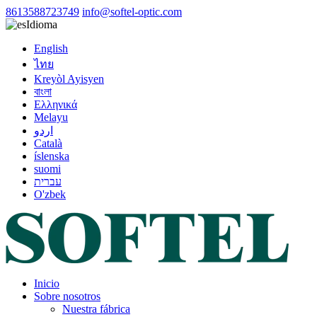
8613588723749
info@softel-optic.com
Idioma
English
ไทย
Kreyòl Ayisyen
বাংলা
Ελληνικά
Melayu
اردو
Català
íslenska
suomi
עברית
O'zbek
Inicio
Sobre nosotros
Nuestra fábrica