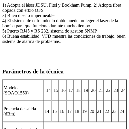
1) Adopta el láser JDSU, Fitel y Bookham Pump. 2) Adopta fibra
dopada con erbio OFS.
3) Buen diseño impermeable.
4) El sistema de enfriamiento doble puede proteger el láser de la
bomba para que funcione durante mucho tiempo.
5) Puerto RJ45 y RS 232, sistema de gestión SNMP.
6) Buena estabilidad, VFD muestra las condiciones de trabajo, buen
sistema de alarma de problemas.
Parámetros de la técnica
Modelo
-14
-15
-16
-17
-18
-19
-20
-21
-22
-23
-24
(SOAO1550)
Potencia de salida
14
15
16
17
18
19
20
21
22
23
24
(dBm)