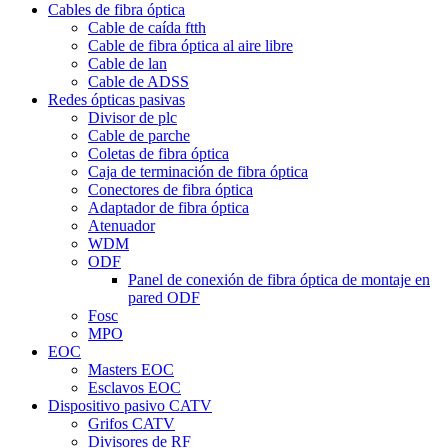
Cables de fibra óptica
Cable de caída ftth
Cable de fibra óptica al aire libre
Cable de lan
Cable de ADSS
Redes ópticas pasivas
Divisor de plc
Cable de parche
Coletas de fibra óptica
Caja de terminación de fibra óptica
Conectores de fibra óptica
Adaptador de fibra óptica
Atenuador
WDM
ODF
Panel de conexión de fibra óptica de montaje en
pared ODF
Fosc
MPO
EOC
Masters EOC
Esclavos EOC
Dispositivo pasivo CATV
Grifos CATV
Divisores de RF