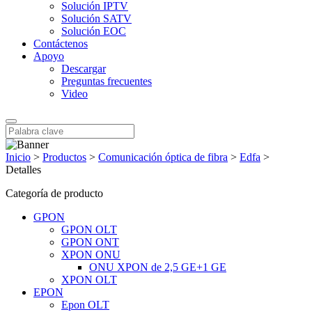
Solución IPTV
Solución SATV
Solución EOC
Contáctenos
Apoyo
Descargar
Preguntas frecuentes
Video
Inicio
>
Productos
>
Comunicación óptica de fibra
>
Edfa
>
Detalles
Categoría de producto
GPON
GPON OLT
GPON ONT
XPON ONU
ONU XPON de 2,5 GE+1 GE
XPON OLT
EPON
Epon OLT