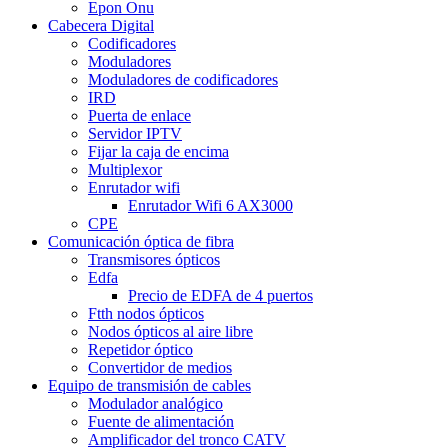
Epon Onu
Cabecera Digital
Codificadores
Moduladores
Moduladores de codificadores
IRD
Puerta de enlace
Servidor IPTV
Fijar la caja de encima
Multiplexor
Enrutador wifi
Enrutador Wifi 6 AX3000
CPE
Comunicación óptica de fibra
Transmisores ópticos
Edfa
Precio de EDFA de 4 puertos
Ftth nodos ópticos
Nodos ópticos al aire libre
Repetidor óptico
Convertidor de medios
Equipo de transmisión de cables
Modulador analógico
Fuente de alimentación
Amplificador del tronco CATV