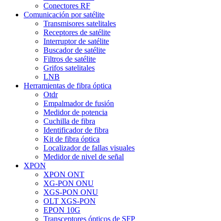
Conectores RF
Comunicación por satélite
Transmisores satelitales
Receptores de satélite
Interruptor de satélite
Buscador de satélite
Filtros de satélite
Grifos satelitales
LNB
Herramientas de fibra óptica
Otdr
Empalmador de fusión
Medidor de potencia
Cuchilla de fibra
Identificador de fibra
Kit de fibra óptica
Localizador de fallas visuales
Medidor de nivel de señal
XPON
XPON ONT
XG-PON ONU
XGS-PON ONU
OLT XGS-PON
EPON 10G
Transceptores ópticos de SFP